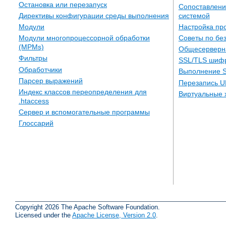
Остановка или перезапуск
Сопоставлени
системой
Директивы конфигурации среды выполнения
Настройка пр
Модули
Советы по бе
Модули многопроцессорной обработки
(MPMs)
Общесерверн
Фильтры
SSL/TLS шиф
Обработчики
Выполнение S
Парсер выражений
Перезапись U
Индекс классов переопределения для
Виртуальные 
.htaccess
Сервер и вспомогательные программы
Глоссарий
Copyright 2026 The Apache Software Foundation.
Licensed under the
Apache License, Version 2.0
.