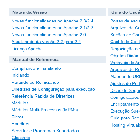
Notas da Versão
Guia do Usuá
Novas funcionalidades no Apache 2.3/2.4
Portas de escu
Novas funcionalidades no Apache 2.1/2.2
Arquivos de C
Novas funcionalidades no Apache 2.0
Seções de Con
Atualizando da versão 2.2 para 2.4
Cachê de Con
Licença Apache
Negociação de
Objetos Dinâm
Manual de Referência
Variáveis de A
Compilando e Instalando
Arquivos de Re
Iniciando
Mapeando URLs
Parando ou Reiniciando
Ajustes de Pe
Diretrizes de Configuração para execução
Dicas de Segu
Referência Rápida de Diretrizes
Configurações 
Módulos
Encriptamento
Módulos Multi-Processos (MPMs)
Execução Suex
Filtros
Guia para Ree
Handlers
Hosting Virtuai
Servidor e Programas Suportados
Glossário