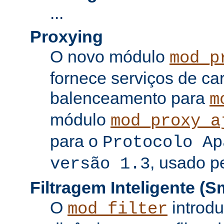
...
Proxying
O novo módulo
mod_p
fornece serviços de c
balenceamento para
m
módulo
mod_proxy_a
para o
Protocolo Ap
, usado p
versão 1.3
Filtragem Inteligente (Sm
O
introdu
mod_filter