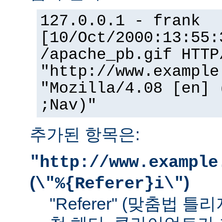
127.0.0.1 - frank
[10/Oct/2000:13:55:
/apache_pb.gif HTTP
"http://www.example
"Mozilla/4.08 [en] 
;Nav)"
추가된 항목은:
"http://www.example
(
)
\"%{Referer}i\"
"Referer" (맞춤법 틀