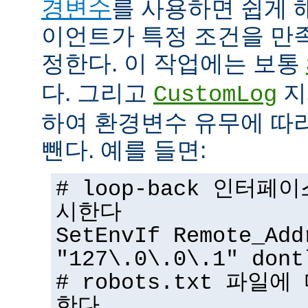
경변수
를 사용하면 쉽게 
이언트가 특정 조건을 만
정한다. 이 작업에는 보통
다. 그리고
지
CustomLog
하여 환경변수 유무에 따
뺀다. 예를 들면:
# loop-back 인터
시한다
SetEnvIf Remote_Add
"127\.0\.0\.1" dont
# robots.txt 파일
한다