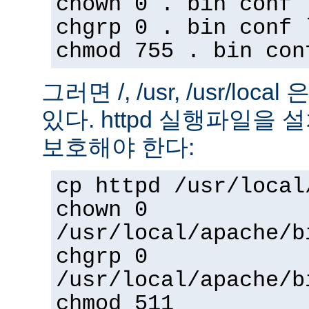
chown 0 . bin conf 
chgrp 0 . bin conf 
chmod 755 . bin con
그러면 /, /usr, /usr/loc
있다. httpd 실행파일을
보호해야 한다:
cp httpd /usr/local
chown 0
/usr/local/apache/b
chgrp 0
/usr/local/apache/b
chmod 511