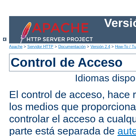
Versi
Apache
>
Servidor HTTP
>
Documentación
>
Versión 2.4
>
How-To / Tu
Control de Acceso
Idiomas dispo
El control de acceso, hace 
los medios que proporcion
controlar el acceso a cualqu
parte está separada de
aute