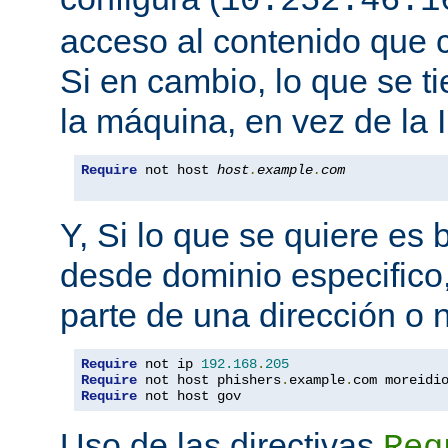
10.252.46.1
acceso al contenido que c
Si en cambio, lo que se t
la máquina, en vez de la I
Require
 not host 
host
.
example
.
com
Y, Si lo que se quiere es
desde dominio especifico,
parte de una dirección o
Require
 not ip 
192.168
.
205
Require
 not host phishers
.
example
.
com moreidi
Require
 not host gov
Uso de las directivas