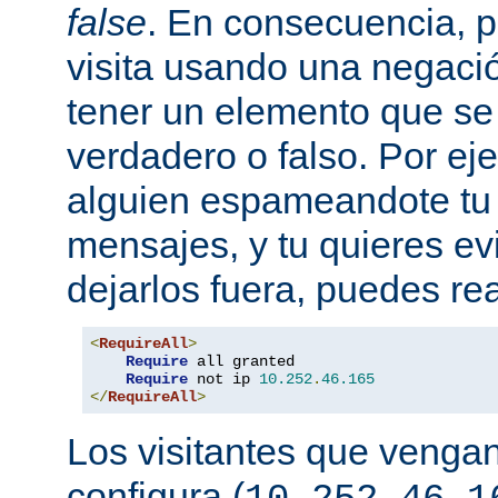
false
. En consecuencia, 
visita usando una negaci
tener un elemento que s
verdadero o falso. Por eje
alguien espameandote tu 
mensajes, y tu quieres ev
dejarlos fuera, puedes rea
<
RequireAll
>
Require
 all granted

Require
 not ip 
10.252
.
46.165
</
RequireAll
>
Los visitantes que vengan
configura (