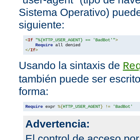
Sistema Operativo) pued
siguiente:
<
If
"%{HTTP_USER_AGENT} == 'BadBot'"
>
Require
</
If
>
Usando la sintaxis de
Re
también puede ser escrito
forma:
Require
 expr 
%{
HTTP_USER_AGENT
}
!=
'BadBot'
Advertencia:
El control de acceso po