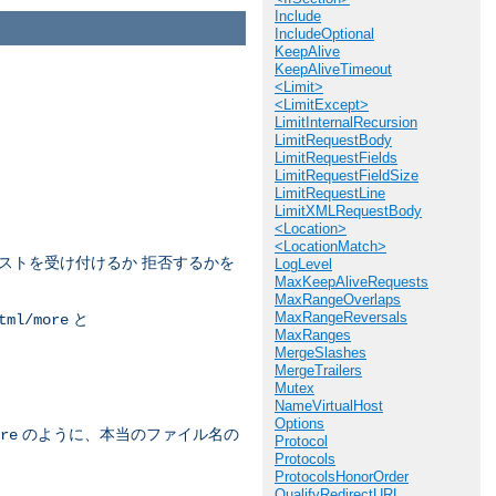
Include
IncludeOptional
KeepAlive
KeepAliveTimeout
<Limit>
<LimitExcept>
LimitInternalRecursion
LimitRequestBody
LimitRequestFields
LimitRequestFieldSize
LimitRequestLine
LimitXMLRequestBody
<Location>
<LocationMatch>
ストを受け付けるか 拒否するかを
LogLevel
MaxKeepAliveRequests
MaxRangeOverlaps
MaxRangeReversals
と
tml/more
MaxRanges
MergeSlashes
MergeTrailers
Mutex
NameVirtualHost
Options
のように、本当のファイル名の
re
Protocol
Protocols
ProtocolsHonorOrder
QualifyRedirectURL