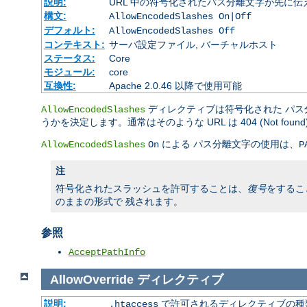
説明:
URL 中の符号化されたパス分離文字が先に
構文:
AllowEncodedSlashes On|Off
デフォルト:
AllowEncodedSlashes Off
コンテキスト:
サーバ設定ファイル, バーチャルホスト
ステータス:
Core
モジュール:
core
互換性:
Apache 2.0.46 以降で使用可能
ディレクティブは符号化された パス分
AllowEncodedSlashes
うかを決定します。通常はそのような URL は 404 (Not fou
による パス分離文字の使用は、
AllowEncodedSlashes
On
P
注
符号化されたスラッシュを許可することは、
復号
をするこ
のままの形式で 残されます。
参照
AcceptPathInfo
AllowOverride
ディレクティブ
説明:
で許可されるディレクティブの種
.htaccess