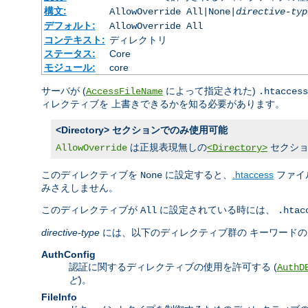
構文:
AllowOverride All|None|
directive-typ
デフォルト:
AllowOverride All
コンテキスト:
ディレクトリ
ステータス:
Core
モジュール:
core
サーバが (
によって指定された)
AccessFileName
.htaccess
ィレクティブを 上書きできるかを知る必要があります。
<Directory> セクションでのみ使用可能
は正規表現無しの
セクショ
AllowOverride
<Directory>
このディレクティブを
に設定すると、
.htaccess
ファイ
None
みさえしません。
このディレクティブが
に設定されている時には、
All
.htac
directive-type
には、以下のディレクティブ群の キーワード
AuthConfig
認証に関するディレクティブの使用を許可する (
AuthD
ど
)。
FileInfo