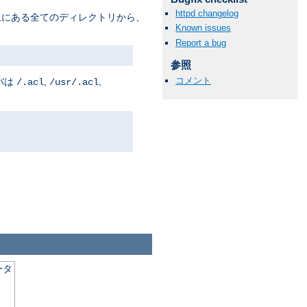
httpd changelog
上にある全てのディレクトリから、
Known issues
Report a bug
参照
コメント
バは
,
,
/.acl
/usr/.acl
ータ