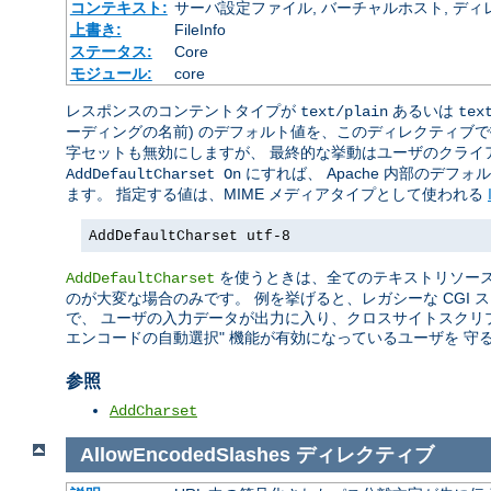
コンテキスト:
サーバ設定ファイル, バーチャルホスト, ディレクトリ
上書き:
FileInfo
ステータス:
Core
モジュール:
core
レスポンスのコンテントタイプが
あるいは
text/plain
tex
ーディングの名前) のデフォルト値を、このディレクティブ
字セットも無効にしますが、 最終的な挙動はユーザのクライ
にすれば、 Apache 内部のデフ
AddDefaultCharset On
ます。 指定する値は、MIME メディアタイプとして使われる
AddDefaultCharset utf-8
を使うときは、全てのテキストリソース
AddDefaultCharset
のが大変な場合のみです。 例を挙げると、レガシーな CGI
で、 ユーザの入力データが出力に入り、クロスサイトスクリ
エンコードの自動選択" 機能が有効になっているユーザを 守
参照
AddCharset
AllowEncodedSlashes
ディレクティブ