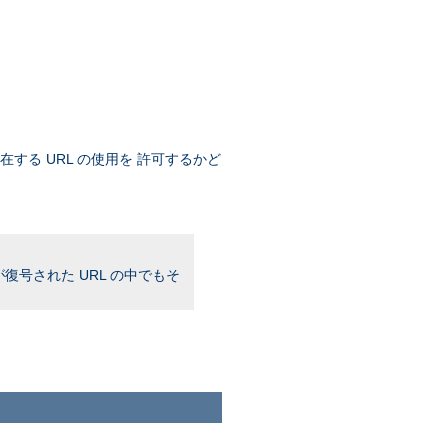
存在する URL の使用を 許可するかど
復号された URL の中でもそ