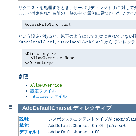
リクエストを処理するとき、サーバはディレクトリに 対して
ここで指定された名前の一覧の中で 最初に見つかったファイ
AccessFileName .acl
という設定があると、以下のようにして無効にされていない限
,
から ディレク
/usr/local/.acl
/usr/local/web/.acl
<Directory />
AllowOverride None
</Directory>
参照
AllowOverride
設定ファイル
.htaccess ファイル
AddDefaultCharset
ディレクティブ
説明:
レスポンスのコンテントタイプが
text/plai
構文:
AddDefaultCharset On|Off|
charset
デフォルト:
AddDefaultCharset Off