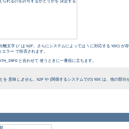
伝えられるのを許可するかどうかを 決定する
離文字 (
は
、さらにシステムによっては
に対応する
) が
/
%2F
\
%5C
nd) エラー で拒否されます。
と合わせて 使うときに一番役に立ちます。
ATH_INFO
とを 意味
しません
。
や (関係するシステムでの)
は、他の部分が
%2F
%5C
類