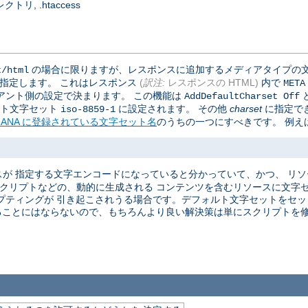
, .htaccess
の場合に限りますが、レスポンスに追加するメディアタイプの文
t/html
で指定します。 これはレスポンス
(
訳注:
レスポンスの HTML)
内で
META
アント側の設定で決まります。 この機能は
AddDefaultCharset Off
ォルト文字セット
に設定されます。 その他
charset
に指定で
iso-8859-1
IANA に登録されている文字セット名
のうちの一つにすべきです。 例えば
が 指定する文字エンコードになっていると分かっていて、かつ、 リ
 スクリプトなどの、動的に生成される コンテンツを含むリソースに文字
プティングが 引き起こされうる場合です。デフォルト文字セットをセット
ることにはならないので、もちろんより良い解決策は単にスクリプトを修正