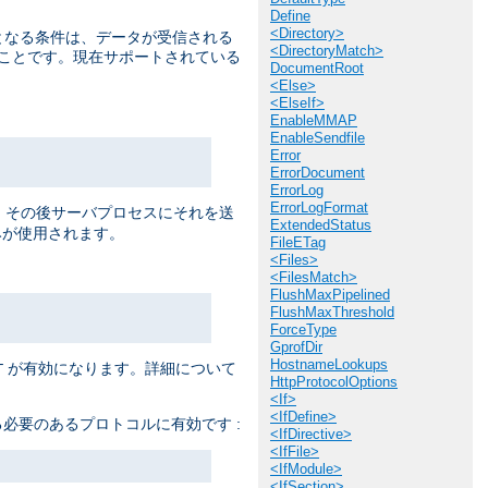
Define
<Directory>
提となる条件は、データが受信される
<DirectoryMatch>
うことです。現在サポートされている
DocumentRoot
<Else>
<ElseIf>
EnableMMAP
EnableSendfile
Error
ErrorDocument
ErrorLog
ErrorLogFormat
ると、 その後サーバプロセスにそれを送
ExtendedStatus
が使用されます。
FileETag
<Files>
<FilesMatch>
FlushMaxPipelined
FlushMaxThreshold
ForceType
GprofDir
HostnameLookups
が有効になります。詳細について
T
HttpProtocolOptions
<If>
<IfDefine>
必要のあるプロトコルに有効です :
<IfDirective>
<IfFile>
<IfModule>
<IfSection>