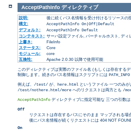
AcceptPathInfo
ディレクティブ
説明:
後に続くパス名情報を受け付けるリソースの
構文:
AcceptPathInfo On|Off|Default
デフォルト:
AcceptPathInfo Default
コンテキスト:
サーバ設定ファイル, バーチャルホスト, ディレクトリ
上書き:
FileInfo
ステータス:
Core
モジュール:
core
互換性:
Apache 2.0.30 以降で使用可能
このディレクティブは実際のファイル名 (もしくは存在するデ
制御します。続きのパス名情報はスクリプトには
PATH_INFO
例えば、
が、
というファイル 一つのみ
/test/
here.html
へのリクエストは両方とも
/test/nothere.html/more
/mo
ディレクティブに指定可能な 三つの引数は
AcceptPathInfo
Off
リクエストは存在するパスにそのまま マップされる場
後にパス名情報が続くリクエストには 404 NOT FOU
On