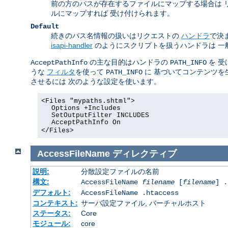
前の方のパスが存在するファイルにマップする場合は 
ルにマップすれば 受け付けられます。
Default
続きのパス名情報の扱いはリクエストの
ハンドラ
で決
isapi-handler
のようにスクリプトを扱うハンドラは 一
の主な目的はハンドラの
を 受
AcceptPathInfo
PATH_INFO
うな
フィルタ
を使って
に 基づいてコンテンツを
PATH_INFO
させるには 次のような設定を使います。
<Files "mypaths.shtml">
Options +Includes
SetOutputFilter INCLUDES
AcceptPathInfo On
</Files>
AccessFileName
ディレクティブ
説明:
分散設定ファイルの名前
構文:
AccessFileName
filename
[
filename
] .
デフォルト:
AccessFileName .htaccess
コンテキスト:
サーバ設定ファイル, バーチャルホスト
ステータス:
Core
モジュール:
core