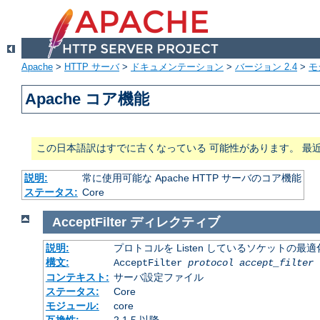
Apache
>
HTTP サーバ
>
ドキュメンテーション
>
バージョン 2.4
>
モ
Apache コア機能
この日本語訳はすでに古くなっている 可能性があります。 最
説明:
常に使用可能な Apache HTTP サーバのコア機能
ステータス:
Core
AcceptFilter
ディレクティブ
説明:
プロトコルを Listen しているソケットの最
構文:
AcceptFilter
protocol
accept_filter
コンテキスト:
サーバ設定ファイル
ステータス:
Core
モジュール:
core
互換性:
2.1.5 以降