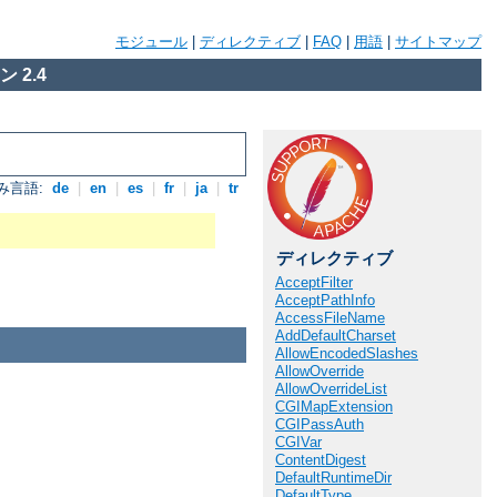
モジュール
|
ディレクティブ
|
FAQ
|
用語
|
サイトマップ
 2.4
み言語:
de
|
en
|
es
|
fr
|
ja
|
tr
ディレクティブ
AcceptFilter
AcceptPathInfo
AccessFileName
AddDefaultCharset
AllowEncodedSlashes
AllowOverride
AllowOverrideList
CGIMapExtension
CGIPassAuth
CGIVar
ContentDigest
DefaultRuntimeDir
DefaultType