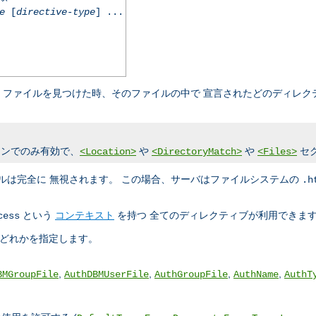
e
[
directive-type
] ...
ファイルを見つけた時、そのファイルの中で 宣言されたどのディレク
ンでのみ有効で、
や
や
セ
<Location>
<DirectoryMatch>
<Files>
ルは完全に 無視されます。 この場合、サーバはファイルシステムの
.h
という
コンテキスト
を持つ 全てのディレクティブが利用できま
cess
のどれかを指定します。
,
,
,
,
BMGroupFile
AuthDBMUserFile
AuthGroupFile
AuthName
AuthT