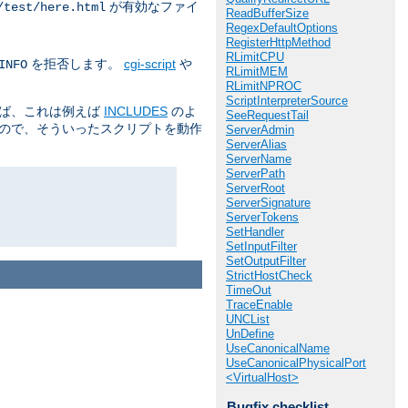
が有効なファイ
/test/here.html
ReadBufferSize
RegexDefaultOptions
RegisterHttpMethod
RLimitCPU
を拒否します。
cgi-script
や
INFO
RLimitMEM
RLimitNPROC
ScriptInterpreterSource
えば、これは例えば
INCLUDES
のよ
SeeRequestTail
るので、そういったスクリプトを動作
ServerAdmin
ServerAlias
ServerName
ServerPath
ServerRoot
ServerSignature
ServerTokens
SetHandler
SetInputFilter
SetOutputFilter
StrictHostCheck
TimeOut
TraceEnable
UNCList
UnDefine
UseCanonicalName
UseCanonicalPhysicalPort
<VirtualHost>
Bugfix checklist