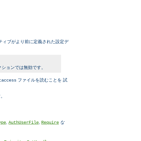
ティブがより前に定義された設定デ
クションでは無効です。
ファイルを読むことを 試
taccess
す。
,
,
な
ype
AuthUserFile
Require