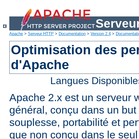
Serveu
Apache
>
Serveur HTTP
>
Documentation
>
Version 2.4
>
Documentati
Optimisation des p
d'Apache
Langues Disponible
Apache 2.x est un serveur
général, conçu dans un but 
souplesse, portabilité et p
que non conçu dans le seul 