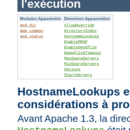
l'exécution
Modules Apparentés
Directives Apparentées
mod_dir
AllowOverride
mpm_common
DirectoryIndex
mod_status
HostnameLookups
EnableMMAP
EnableSendfile
KeepAliveTimeout
MaxSpareServers
MinSpareServers
Options
StartServers
HostnameLookups et
considérations à pr
Avant Apache 1.3, la direc