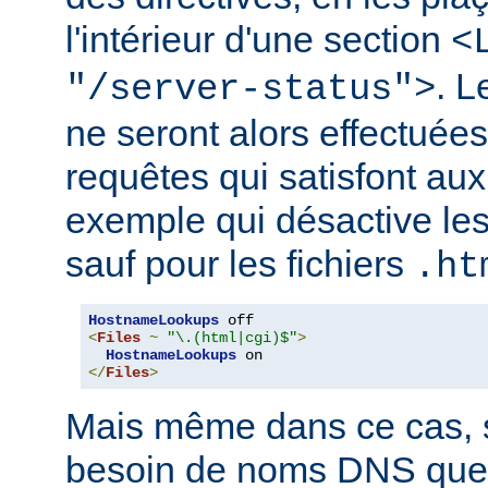
l'intérieur d'une section
<
. 
"/server-status">
ne seront alors effectuée
requêtes qui satisfont aux 
exemple qui désactive l
sauf pour les fichiers
.ht
HostnameLookups
<
Files
~
"\.(html|cgi)$"
>
HostnameLookups
</
Files
>
Mais même dans ce cas, s
besoin de noms DNS que 