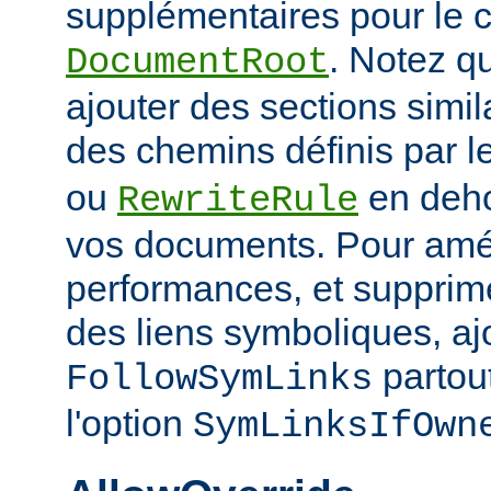
supplémentaires pour le c
. Notez q
DocumentRoot
ajouter des sections simil
des chemins définis par l
ou
en deho
RewriteRule
vos documents. Pour amél
performances, et supprime
des liens symboliques, ajo
partout
FollowSymLinks
l'option
SymLinksIfOwn