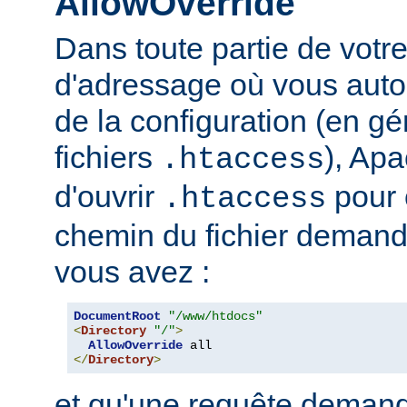
AllowOverride
Dans toute partie de votr
d'adressage où vous auto
de la configuration (en gé
fichiers
), Apa
.htaccess
d'ouvrir
pour 
.htaccess
chemin du fichier demand
vous avez :
DocumentRoot
"/www/htdocs"
<
Directory
"/"
>
AllowOverride
</
Directory
>
et qu'une requête demand