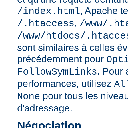
, Apache te
/index.html
,
/.htaccess
/www/.ht
/www/htdocs/.htacce
sont similaires à celles 
précédemment pour
Opt
. Pour 
FollowSymLinks
performances, utilisez
Al
pour tous les nivea
None
d'adressage.
Négociation