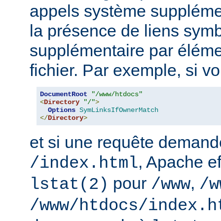
appels système supplémen
la présence de liens sym
supplémentaire par élém
fichier. Par exemple, si v
DocumentRoot
"/www/htdocs"
<
Directory
"/"
>
Options
SymLinksIfOwnerMatch
</
Directory
>
et si une requête demand
, Apache ef
/index.html
pour
,
lstat(2)
/www
/w
/www/htdocs/index.h