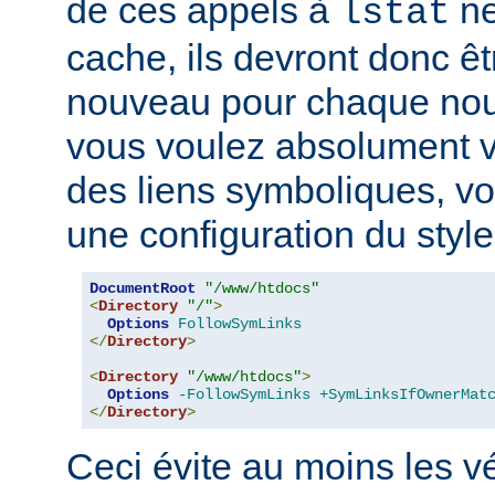
de ces appels à
ne
lstat
cache, ils devront donc ê
nouveau pour chaque nouv
vous voulez absolument vér
des liens symboliques, vo
une configuration du style
DocumentRoot
"/www/htdocs"
<
Directory
"/"
>
Options
FollowSymLinks
</
Directory
>
<
Directory
"/www/htdocs"
>
Options
-FollowSymLinks
+SymLinksIfOwnerMat
</
Directory
>
Ceci évite au moins les vé