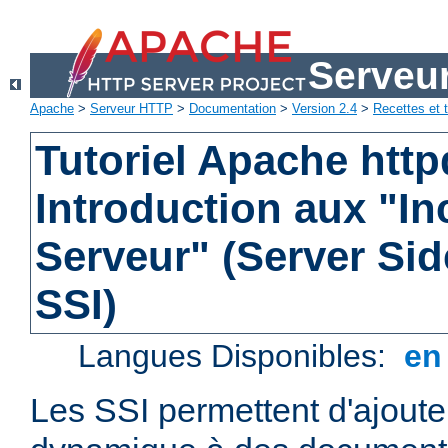
Serveu
Apache
>
Serveur HTTP
>
Documentation
>
Version 2.4
>
Recettes et t
Tutoriel Apache http
Introduction aux "In
Serveur" (Server Sid
SSI)
Langues Disponibles:
e
Les SSI permettent d'ajout