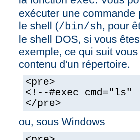
exec
exécuter une commande pa
le shell (
, pour ê
/bin/sh
le shell DOS, si vous ête
exemple, ce qui suit vous 
contenu d'un répertoire.
<pre>
<!--#exec cmd="ls" 
</pre>
ou, sous Windows
<pre>