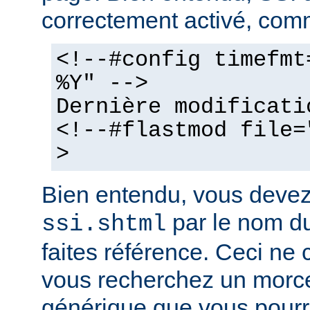
correctement activé, comm
<!--#config timefmt
%Y" -->
Dernière modificati
<!--#flastmod file=
>
Bien entendu, vous deve
par le nom du
ssi.shtml
faites référence. Ceci ne 
vous recherchez un morc
générique que vous pourr