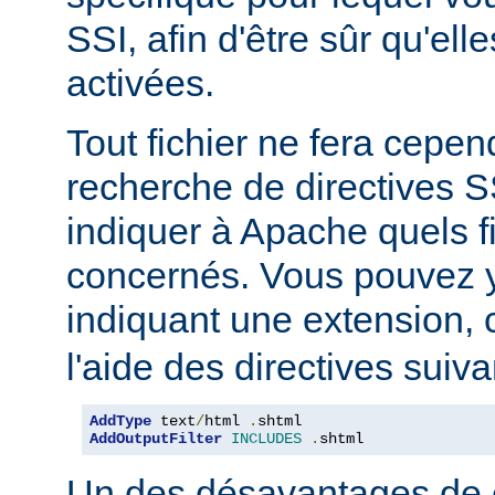
SSI, afin d'être sûr qu'ell
activées.
Tout fichier ne fera cepen
recherche de directives 
indiquer à Apache quels f
concernés. Vous pouvez y
indiquant une extension
l'aide des directives suiva
AddType
 text
/
html 
.
AddOutputFilter
INCLUDES
.
shtml
Un des désavantages de 