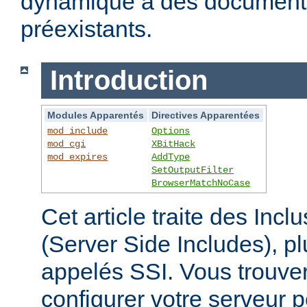
dynamique à des documen
préexistants.
Introduction
Modules Apparentés
Directives Apparentées
mod_include
Options
mod_cgi
XBitHack
mod_expires
AddType
SetOutputFilter
BrowserMatchNoCase
Cet article traite des Inc
(Server Side Includes),
appelés SSI. Vous trouver
configurer votre serveur p