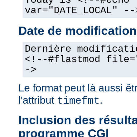
Today is <!--#echo
var="DATE_LOCAL" --
Date de modification
Dernière modificati
<!--#flastmod file=
->
Le format peut là aussi êt
l'attribut
.
timefmt
Inclusion des résult
programme CGI